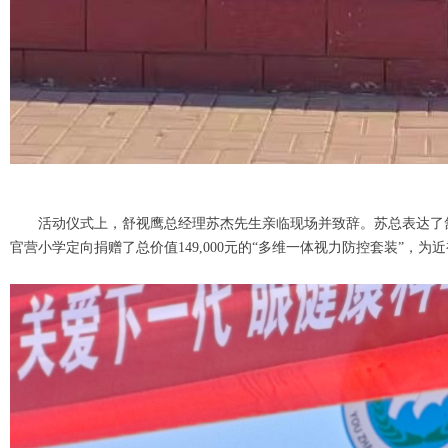
活动仪式上，舒视鹰总经理苏杰先生亲临现场并致辞。苏总表达了
官营小学定向捐赠了总价值149,000元的“多维一体视力防控套装”，