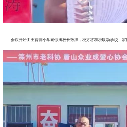
会议开始由王官营小学郦惊涛校长致辞，校方将积极联动学校、家